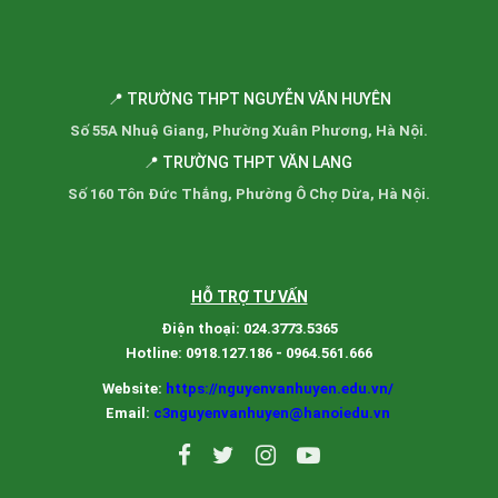
📍 TRƯỜNG THPT NGUYỄN VĂN HUYÊN
Số 55A Nhuệ Giang, Phường Xuân Phương, Hà Nội.
📍 TRƯỜNG THPT VĂN LANG
Số 160 Tôn Đức Thắng, Phường Ô Chợ Dừa, Hà Nội.
HỖ TRỢ TƯ VẤN
Điện thoại: 024.3773.5365
Hotline: 0918.127.186 - 0964.561.666
Website:
https://nguyenvanhuyen.edu.vn/
Email:
c3nguyenvanhuyen@hanoiedu.vn