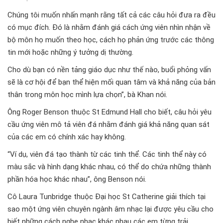
Chúng tôi muốn nhấn mạnh rằng tất cả các câu hỏi đưa ra đều
có mục đích. Đó là nhằm đánh giá cách ứng viên nhìn nhận về
bộ môn họ muốn theo học, cách họ phản ứng trước các thông
tin mới hoặc những ý tưởng dị thường.
Cho dù bạn có nền tảng giáo dục như thế nào, buổi phỏng vấn
sẽ là cơ hội để bạn thể hiện mối quan tâm và khả năng của bản
thân trong môn học mình lựa chọn”, bà Khan nói.
Ông Roger Benson thuộc St Edmund Hall cho biết, câu hỏi yêu
cầu ứng viên mô tả viên đá nhằm đánh giá khả năng quan sát
của các em có chính xác hay không.
“Ví dụ, viên đá tạo thành từ các tinh thể. Các tinh thể này có
màu sắc và hình dạng khác nhau, có thể do chứa những thành
phần hóa học khác nhau”, ông Benson nói.
Cô Laura Tunbridge thuộc Đại học St Catherine giải thích tại
sao một ứng viên chuyên ngành âm nhạc lại được yêu cầu cho
biết những cách nghe nhạc khác nhau các em từng trải