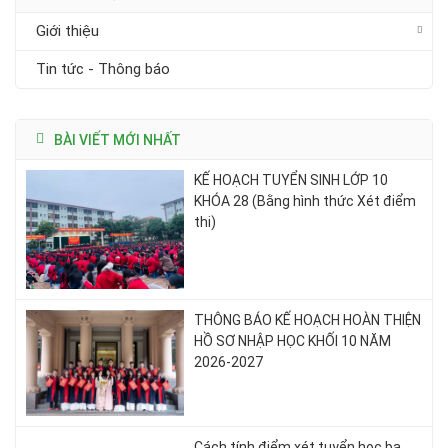
Giới thiệu
Tin tức - Thông báo
BÀI VIẾT MỚI NHẤT
KẾ HOẠCH TUYỂN SINH LỚP 10
KHÓA 28 (Bằng hình thức Xét điểm
thi)
THÔNG BÁO KẾ HOẠCH HOÀN THIỆN
HỒ SƠ NHẬP HỌC KHỐI 10 NĂM
2026-2027
Cách tính điểm xét tuyển học bạ