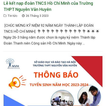
Lễ kết nạp đoàn TNCS Hồ Chí Minh của Trường
THPT Nguyễn Văn Huyên
Tin tức
26 Tháng 3 2023
[CHÚC MỪNG KỶ NIỆM 92 NĂM NGÀY THÀNH LẬP ĐOÀN
TNCS HỒ CHÍ MINH] 💐 💐 💐 💐 💐 💐 💐 💐 💐 💐 💐 🌟 🌟 🌟
Ngày 26-3 hằng năm được chọn là ngày kỷ niệm Thành lập
Đoàn Thanh niên Cộng sản Hồ Chí Minh. Ngày này ...