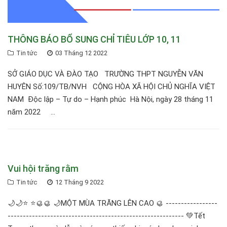
THÔNG BÁO BỔ SUNG CHỈ TIÊU LỚP 10, 11
Tin tức
03 Tháng 12 2022
SỞ GIÁO DỤC VÀ ĐÀO TẠO TRƯỜNG THPT NGUYỄN VĂN
HUYÊN Số:109/TB/NVH CỘNG HÒA XÃ HỘI CHỦ NGHĨA VIỆT
NAM Độc lập – Tự do – Hạnh phúc Hà Nội, ngày 28 tháng 11
năm 2022 ...
Vui hội trăng rằm
Tin tức
12 Tháng 9 2022
🌙🌙⭐️ ⭐️🥮🥮 🌙MỘT MÙA TRĂNG LÊN CAO 🥮 -----------------
---------------------------------------------------------- 💚Tết