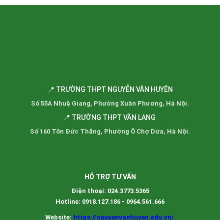
📍 TRƯỜNG THPT NGUYỄN VĂN HUYÊN
Số 55A Nhuệ Giang, Phường Xuân Phương, Hà Nội.
📍 TRƯỜNG THPT VĂN LANG
Số 160 Tôn Đức Thắng, Phường Ô Chợ Dừa, Hà Nội.
HỖ TRỢ TƯ VẤN
Điện thoại: 024.3773.5365
Hotline: 0918.127.186 - 0964.561.666
Website:
https://nguyenvanhuyen.edu.vn/