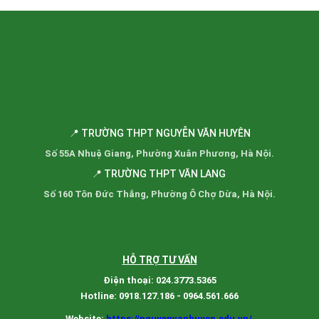
📍 TRƯỜNG THPT NGUYỄN VĂN HUYÊN
Số 55A Nhuệ Giang, Phường Xuân Phương, Hà Nội.
📍 TRƯỜNG THPT VĂN LANG
Số 160 Tôn Đức Thắng, Phường Ô Chợ Dừa, Hà Nội.
HỖ TRỢ TƯ VẤN
Điện thoại: 024.3773.5365
Hotline: 0918.127.186 - 0964.561.666
Website:
https://nguyenvanhuyen.edu.vn/