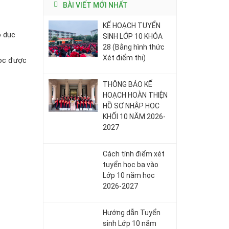
BÀI VIẾT MỚI NHẤT
KẾ HOẠCH TUYỂN
o dục
SINH LỚP 10 KHÓA
28 (Bằng hình thức
Xét điểm thi)
học được
THÔNG BÁO KẾ
HOẠCH HOÀN THIỆN
HỒ SƠ NHẬP HỌC
KHỐI 10 NĂM 2026-
2027
Cách tính điểm xét
tuyển học bạ vào
Lớp 10 năm học
2026-2027
Hướng dẫn Tuyển
sinh Lớp 10 năm