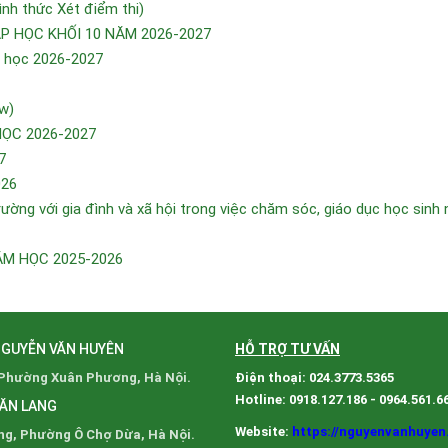
h thức Xét điểm thi)
 HỌC KHỐI 10 NĂM 2026-2027
m học 2026-2027
w)
HỌC 2026-2027
7
026
ường với gia đình và xã hội trong việc chăm sóc, giáo dục học sinh
ĂM HỌC 2025-2026
NGUYỄN VĂN HUYÊN
HỖ TRỢ TƯ VẤN
 Phường Xuân Phương, Hà Nội.
Điện thoại: 024.3773.5365
Hotline: 0918.127.186 - 0964.561.6
VĂN LANG
Website:
https://nguyenvanhuyen
ng, Phường Ô Chợ Dừa, Hà Nội.