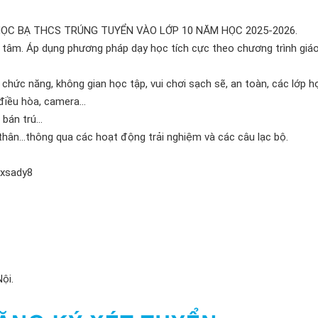
HỌC BẠ THCS TRÚNG TUYỂN VÀO LỚP 10 NĂM HỌC 2025-2026.
tận tâm. Áp dụng phương pháp dạy học tích cực theo chương trình giá
g chức năng, không gian học tập, vui chơi sạch sẽ, an toàn, các lớp 
 điều hòa, camera…
 bán trú…
 thân…thông qua các hoạt động trải nghiệm và các câu lạc bộ.
wxsady8
ội.