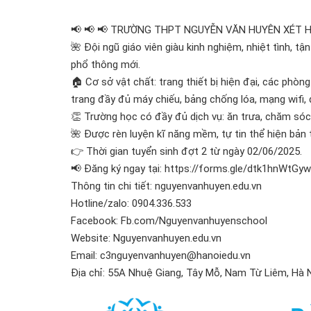
📢 📢 📢 TRƯỜNG THPT NGUYỄN VĂN HUYÊN XÉT 
🌺 Đội ngũ giáo viên giàu kinh nghiệm, nhiệt tình, 
phổ thông mới.
🏠 Cơ sở vật chất: trang thiết bị hiện đại, các phòn
trang đầy đủ máy chiếu, bảng chống lóa, mạng wifi,
👏 Trường học có đầy đủ dịch vụ: ăn trưa, chăm sóc
🌺 Được rèn luyện kĩ năng mềm, tự tin thể hiện bản
👉 Thời gian tuyển sinh đợt 2 từ ngày 02/06/2025.
📢 Đăng ký ngay tại: https://forms.gle/dtk1hnWtGy
Thông tin chi tiết: nguyenvanhuyen.edu.vn
Hotline/zalo: 0904.336.533
Facebook: Fb.com/Nguyenvanhuyenschool
Website: Nguyenvanhuyen.edu.vn
Email: c3nguyenvanhuyen@hanoiedu.vn
Địa chỉ: 55A Nhuệ Giang, Tây Mỗ, Nam Từ Liêm, Hà N