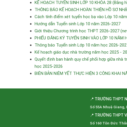
KẾ HOẠCH TUYỂN SINH LỚP 10 KHÓA 28 (Bằng hìn
THÔNG BÁO KẾ HOẠCH HOÀN THIỆN HỒ SƠ NHẬP
Cách tính điểm xét tuyển học bạ vào Lớp 10 nă
Hướng dẫn Tuyển sinh Lớp 10 năm 2026-2027
Giới thiệu Chương trình học THPT 2026-2027 (ne
PHIẾU ĐĂNG KÝ TUYỂN SINH VÀO LỚP 10 NĂM 
Thông báo Tuyển sinh Lớp 10 năm học 2026-202
Kế hoạch giáo dục nhà trường năm học 2025 - 2
Quyết định ban hành quy chế phối hợp giữa nhà tr
học 2025-2026
BIÊN BẢN NIÊM YẾT THỰC HIỆN 3 CÔNG KHAI N
📍 TRƯỜNG THPT 
Số 55A Nhuệ Giang,
📍 TRƯỜNG THPT 
Số 160 Tôn Đức Thắ