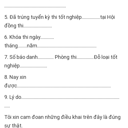
…………………………………….........…
5. Đã trúng tuyển kỳ thi tốt nghiệp…………….tại Hội
đồng thi…………........…..
6. Khóa thi ngày…………
tháng……..năm……………………………...................
7. Số báo danh………….. Phòng thi……………Đỗ loại tốt
nghiệp….....................
8. Nay xin
được…………………………………………………………….........….
9. Lý do……………………………………………………………………........
…..
Tôi xin cam đoan những điều khai trên đây là đúng
sự thật.