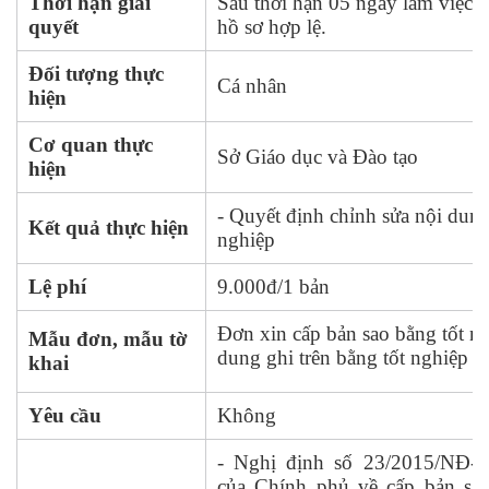
Thời hạn giải
Sau thời hạn 05 ngày làm việc 
quyết
hồ sơ hợp lệ.
Đối tượng thực
Cá nhân
hiện
Cơ quan thực
Sở Giáo dục và Đào tạo
hiện
- Quyết định chỉnh sửa nội dung
Kết quả thực hiện
nghiệp
Lệ phí
9.000đ/1 bản
Đơn xin cấp bản sao bằng tốt ng
Mẫu đơn, mẫu tờ
dung ghi trên bằng tốt nghiệp
(
khai
Yêu cầu
Không
- Nghị định số 23/2015/NĐ-
của Chính phủ về cấp bản sao