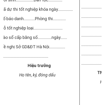
…………………………
Đã dự thi tốt nghiệp khóa ngày……….......
…………………………
Số báo danh……...…Phòng thi…………..
…………………………
Đỗ tốt nghiệp loại.....……………………..
…………………………
Vào sổ cấp bằng số…...………ngày…….
…………………………
Đề nghị Sở GD&ĐT Hà Nội………….....
…………………………
…………………………………………...
…………………………
Hiệu trưởng
TM.
Họ tên, ký, đóng dấu
Họ tên, 