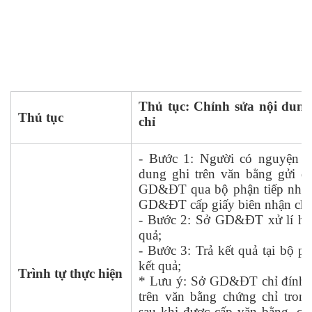
Thủ tục: Chỉnh sửa nội dun
Thủ tục
chỉ
- Bước 1: Người có nguyện v
dung ghi trên văn bằng gửi đ
GD&ĐT qua bộ phận tiếp nhận 
GD&ĐT cấp giấy biên nhận cho
- Bước 2: Sở GD&ĐT xử lí hồ 
quả;
- Bước 3: Trả kết quả tại bộ ph
kết quả;
Trình tự thực hiện
* Lưu ý: Sở GD&ĐT chỉ đính c
trên văn bằng chứng chỉ tron
sau khi được cấp văn bằng, ch