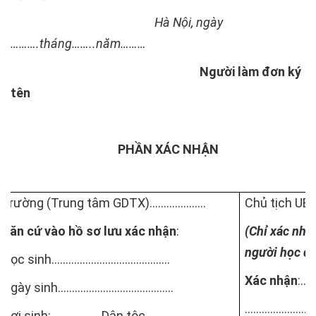
Hà Nội, ngày
……….tháng……..năm………
Người làm đơn ký
tên
PHẦN XÁC NHẬN
Trường (Trung tâm GDTX)…………........
Chủ tịch UB
Căn cứ vào hồ sơ lưu xác nhận
:
(Chỉ xác nhậ
người học đã 
Học sinh………………………………......
Xác nhận
:……
Ngày sinh……………………………........
………………………..
Nơi sinh:………………Dân tộc…….........