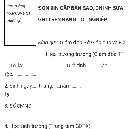
của trường
ĐƠN XIN CẤP BẢN SAO, CHỈNH SỬA N
hoặcUBND xã
GHI TRÊN BẰNG TỐT NGHIỆP
phường)
Kính gửi:
Giám đốc Sở Giáo dục và Đào 
Hiệu trưởng trường (Giám đốc TT
1. Tôi là:………………………………..Giới tính………..Dân
tộc…………..........
2. Sinh ngày……tháng…….năm………
tại……………………………….........…..
3. Số CMND:
……………………………………………………………….........….
4. Học sinh trường (Trung tâm GDTX)