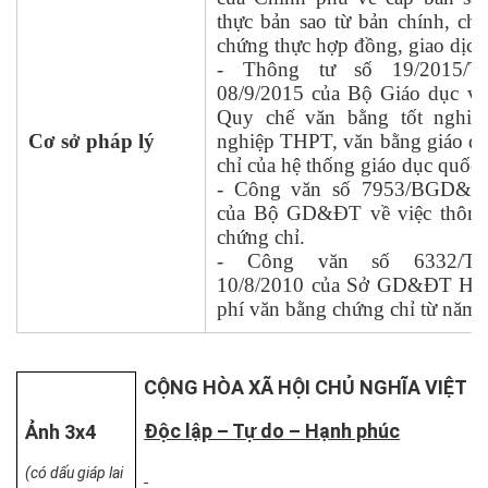
thực bản sao từ bản chính, ch
chứng thực hợp đồng, giao dịch
- Thông tư số 19/2015/
08/9/2015 của Bộ Giáo dục và
Quy chế văn bằng tốt nghiệ
Cơ sở pháp lý
nghiệp THPT, văn bằng giáo dụ
chỉ của hệ thống giáo dục quốc 
- Công văn số 7953/BGD&ĐT
của Bộ GD&ĐT về việc thông
chứng chỉ.
- Công văn số 6332/T
10/8/2010 của Sở GD&ĐT Hà 
phí văn bằng chứng chỉ từ năm 
CỘNG HÒA XÃ HỘI CHỦ NGHĨA VIỆT 
Độc lập – Tự do – Hạnh phúc
Ảnh 3x4
(có dấu giáp lai