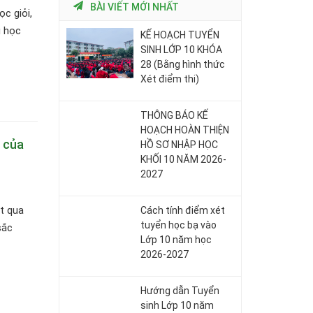
BÀI VIẾT MỚI NHẤT
c giỏi,
g học
KẾ HOẠCH TUYỂN
SINH LỚP 10 KHÓA
28 (Bằng hình thức
Xét điểm thi)
THÔNG BÁO KẾ
HOẠCH HOÀN THIỆN
” của
HỒ SƠ NHẬP HỌC
KHỐI 10 NĂM 2026-
2027
t qua
Cách tính điểm xét
tuyển học bạ vào
sắc
Lớp 10 năm học
2026-2027
Hướng dẫn Tuyển
sinh Lớp 10 năm