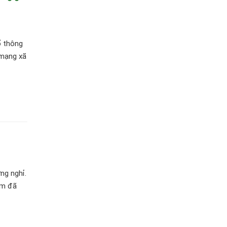
ổ thông
 mạng xã
ng nghỉ.
em đã