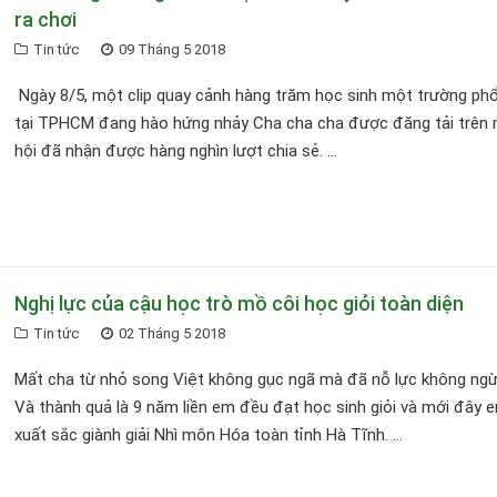
ra chơi
Tin tức
09 Tháng 5 2018
Ngày 8/5, một clip quay cảnh hàng trăm học sinh một trường ph
tại TPHCM đang hào hứng nhảy Cha cha cha được đăng tải trên
hội đã nhận được hàng nghìn lượt chia sẻ. ...
Nghị lực của cậu học trò mồ côi học giỏi toàn diện
Tin tức
02 Tháng 5 2018
Mất cha từ nhỏ song Việt không gục ngã mà đã nỗ lực không ngừ
Và thành quả là 9 năm liền em đều đạt học sinh giỏi và mới đây 
xuất sắc giành giải Nhì môn Hóa toàn tỉnh Hà Tĩnh. ...