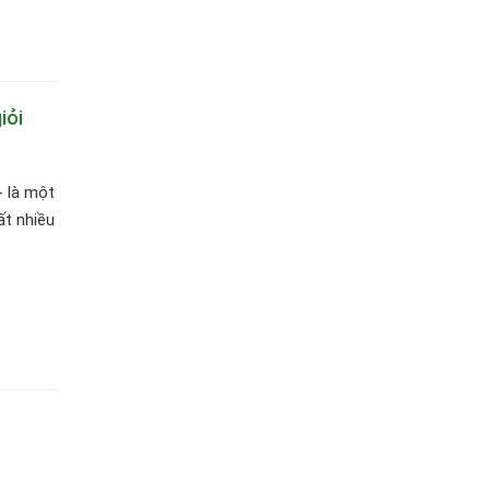
iỏi
- là một
ất nhiều