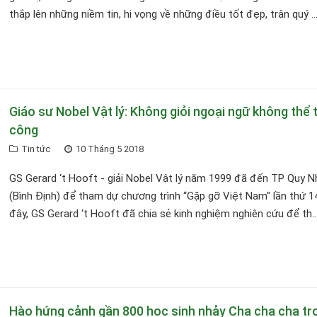
thắp lên những niềm tin, hi vọng về những điều tốt đẹp, trân quý ..
Giáo sư Nobel Vật lý: Không giỏi ngoại ngữ không thể 
công
Tin tức
10 Tháng 5 2018
GS Gerard ‘t Hooft - giải Nobel Vật lý năm 1999 đã đến TP Quy 
(Bình Định) để tham dự chương trình “Gặp gỡ Việt Nam" lần thứ 14
đây, GS Gerard ‘t Hooft đã chia sẻ kinh nghiệm nghiên cứu để th..
Hào hứng cảnh gần 800 học sinh nhảy Cha cha cha tr