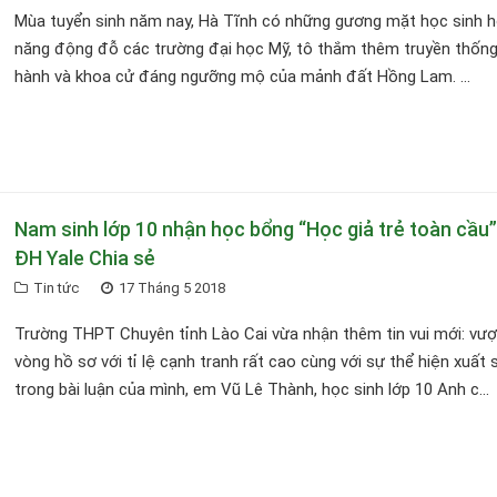
Mùa tuyển sinh năm nay, Hà Tĩnh có những gương mặt học sinh họ
năng động đỗ các trường đại học Mỹ, tô thắm thêm truyền thốn
hành và khoa cử đáng ngưỡng mộ của mảnh đất Hồng Lam. ...
Nam sinh lớp 10 nhận học bổng “Học giả trẻ toàn cầu
ĐH Yale Chia sẻ
Tin tức
17 Tháng 5 2018
Trường THPT Chuyên tỉnh Lào Cai vừa nhận thêm tin vui mới: vượ
vòng hồ sơ với tỉ lệ cạnh tranh rất cao cùng với sự thể hiện xuất 
trong bài luận của mình, em Vũ Lê Thành, học sinh lớp 10 Anh c...