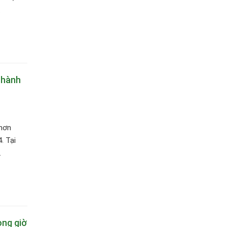
.
thành
Nhơn
. Tại
.
ong giờ