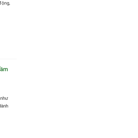
động,
trầm
 như
dành