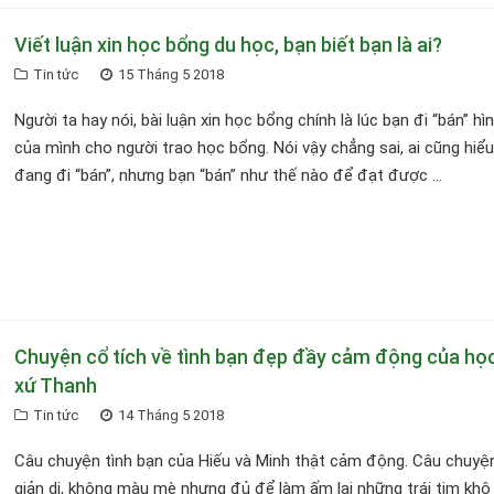
Viết luận xin học bổng du học, bạn biết bạn là ai?
Tin tức
15 Tháng 5 2018
Người ta hay nói, bài luận xin học bổng chính là lúc bạn đi “bán” hì
của mình cho người trao học bổng. Nói vậy chẳng sai, ai cũng hiể
đang đi “bán”, nhưng bạn “bán” như thế nào để đạt được ...
Chuyện cổ tích về tình bạn đẹp đầy cảm động của học
xứ Thanh
Tin tức
14 Tháng 5 2018
Câu chuyện tình bạn của Hiếu và Minh thật cảm động. Câu chuyệ
giản dị, không màu mè nhưng đủ để làm ấm lại những trái tim khô