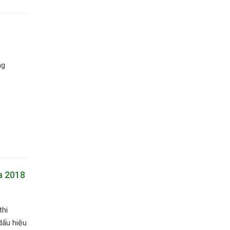
ng
a 2018
thi
dấu hiệu