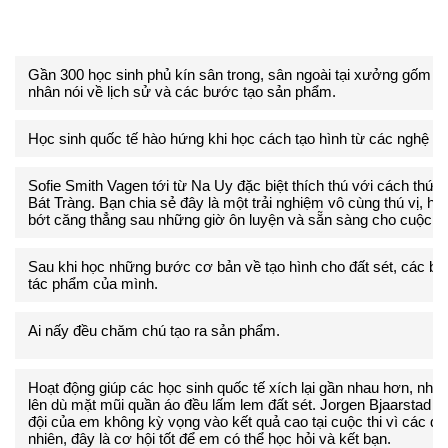
Gần 300 học sinh phủ kín sân trong, sân ngoài tại xưởng gốm ở
nhân nói về lịch sử và các bước tạo sản phẩm.
Học sinh quốc tế hào hứng khi học cách tạo hình từ các nghệ n
Sofie Smith Vagen tới từ Na Uy đặc biệt thích thú với cách thứ
Bát Tràng. Bạn chia sẻ đây là một trải nghiệm vô cùng thú vị, h
bớt căng thẳng sau những giờ ôn luyện và sẵn sàng cho cuộc th
Sau khi học những bước cơ bản về tạo hình cho đất sét, các b
tác phẩm của mình.
Ai nấy đều chăm chú tạo ra sản phẩm.
Hoạt động giúp các học sinh quốc tế xích lại gần nhau hơn, nh
lên dù mặt mũi quần áo đều lấm lem đất sét. Jorgen Bjaarstad Ni
đội của em không kỳ vọng vào kết quả cao tại cuộc thi vì các q
nhiên, đây là cơ hội tốt để em có thể học hỏi và kết bạn.