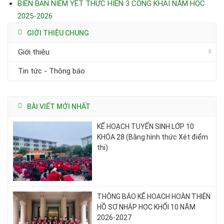
BIÊN BẢN NIÊM YẾT THỰC HIỆN 3 CÔNG KHAI NĂM HỌC
2025-2026
GIỚI THIỆU CHUNG
Giới thiệu
Tin tức - Thông báo
BÀI VIẾT MỚI NHẤT
KẾ HOẠCH TUYỂN SINH LỚP 10
KHÓA 28 (Bằng hình thức Xét điểm
thi)
THÔNG BÁO KẾ HOẠCH HOÀN THIỆN
HỒ SƠ NHẬP HỌC KHỐI 10 NĂM
2026-2027