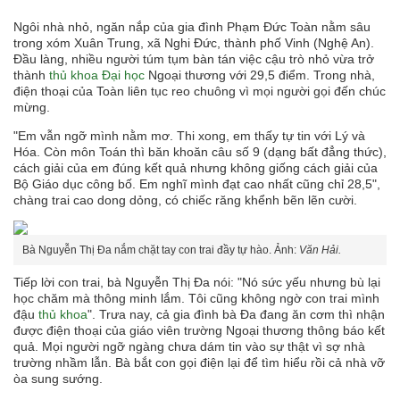
Ngôi nhà nhỏ, ngăn nắp của gia đình Phạm Đức Toàn nằm sâu
trong xóm Xuân Trung, xã Nghi Đức, thành phố Vinh (Nghệ An).
Đầu làng, nhiều người túm tụm bàn tán việc cậu trò nhỏ vừa trở
thành
thủ khoa Đại học
Ngoại thương với 29,5 điểm. Trong nhà,
điện thoại của Toàn liên tục reo chuông vì mọi người gọi đến chúc
mừng.
"Em vẫn ngỡ mình nằm mơ. Thi xong, em thấy tự tin với Lý và
Hóa. Còn môn Toán thì băn khoăn câu số 9 (dạng bất đẳng thức),
cách giải của em đúng kết quả nhưng không giống cách giải của
Bộ Giáo dục công bố. Em nghĩ mình đạt cao nhất cũng chỉ 28,5",
chàng trai cao dong dỏng, có chiếc răng khểnh bẽn lẽn cười.
Bà Nguyễn Thị Đa nắm chặt tay con trai đầy tự hào. Ảnh:
Văn Hải.
Tiếp lời con trai, bà Nguyễn Thị Đa nói: "Nó sức yếu nhưng bù lại
học chăm mà thông minh lắm. Tôi cũng không ngờ con trai mình
đậu
thủ khoa
". Trưa nay, cả gia đình bà Đa đang ăn cơm thì nhận
được điện thoại của giáo viên trường Ngoại thương thông báo kết
quả. Mọi người ngỡ ngàng chưa dám tin vào sự thật vì sợ nhà
trường nhầm lẫn. Bà bắt con gọi điện lại để tìm hiểu rồi cả nhà vỡ
òa sung sướng.