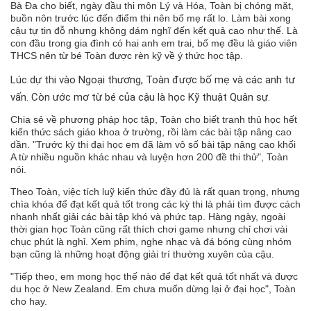
Bà Đa cho biết, ngày đầu thi môn Lý và Hóa, Toàn bị chóng mặt,
buồn nôn trước lúc đến điểm thi nên bố mẹ rất lo. Làm bài xong
cậu tự tin đỗ nhưng không dám nghĩ đến kết quả cao như thế. Là
con đầu trong gia đình có hai anh em trai, bố mẹ đều là giáo viên
THCS nên từ bé Toàn được rèn kỹ về ý thức học tập.
Lúc dự thi vào Ngoại thương, Toàn được bố mẹ và các anh tư
vấn. Còn ước mơ từ bé của cậu là học Kỹ thuật Quân sự.
Chia sẻ về phương pháp học tập, Toàn cho biết tranh thủ học hết
kiến thức sách giáo khoa ở trường, rồi làm các bài tập nâng cao
dần. "Trước kỳ thi đại học em đã làm vô số bài tập nâng cao khối
A từ nhiều nguồn khác nhau và luyện hơn 200 đề thi thử", Toàn
nói.
Theo Toàn, việc tích luỹ kiến thức đầy đủ là rất quan trọng, nhưng
chìa khóa để đạt kết quả tốt trong các kỳ thi là phải tìm được cách
nhanh nhất giải các bài tập khó và phức tạp. Hàng ngày, ngoài
thời gian học Toàn cũng rất thích chơi game nhưng chỉ chơi vài
chục phút là nghỉ. Xem phim, nghe nhạc và đá bóng cùng nhóm
bạn cũng là những hoạt động giải trí thường xuyên của cậu.
"Tiếp theo, em mong học thế nào để đạt kết quả tốt nhất và được
du học ở New Zealand. Em chưa muốn dừng lại ở đại học", Toàn
cho hay.