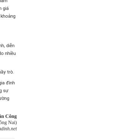
 làm
h giá
n khoảng
nh, diễn
do nhiều
ầy trò.
gia đình
ng sự
đường
ăn Công
ồng Nai)
dinh.net