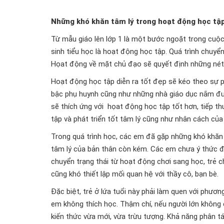
Những khó khăn tâm lý trong hoạt động học tậ
Từ mẫu giáo lên lớp 1 là một bước ngoặt trong cuộc 
sinh tiểu học là hoạt động học tập. Quá trình chuyển
Họat động về mặt chủ đạo sẽ quyết định những nét t
Hoạt động học tập diễn ra tốt đẹp sẽ kéo theo sự phá
bậc phụ huynh cũng như những nhà giáo dục nắm được
sẽ thích ứng với họat động học tập tốt hơn, tiếp t
tập và phát triển tốt tâm lý cũng như nhân cách của 
Trong quá trình học, các em đã gặp những khó khăn 
tâm lý của bản thân còn kém. Các em chưa ý thức đư
chuyển trạng thái từ hoạt động chơi sang học, trẻ 
cũng khó thiết lập mối quan hệ với thầy cô, bạn bè.
Đặc biệt, trẻ ở lứa tuổi này phải làm quen với phư
em không thích học. Thậm chí, nếu người lớn không 
kiến thức vừa mới, vừa trừu tượng. Khả năng phân tá