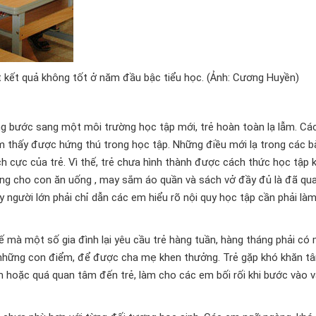
 kết quả không tốt ở năm đầu bậc tiểu học. (Ảnh: Cương Huyền)
g bước sang một môi trường học tập mới, trẻ hoàn toàn lạ lẫm. Cá
m thấy được hứng thú trong học tập. Những điều mới lạ trong các b
ích cực của trẻ. Vì thế, trẻ chưa hình thành được cách thức học tập 
ằng cho con ăn uống , may sắm áo quần và sách vở đầy đủ là đã qu
y người lớn phải chỉ dẫn các em hiểu rõ nội quy học tập cần phải làm
 mà một số gia đình lại yêu cầu trẻ hàng tuần, hàng tháng phải có
o những con điểm, để được cha mẹ khen thưởng. Trẻ gặp khó khăn tâ
m hoặc quá quan tâm đến trẻ, làm cho các em bối rối khi bước vào 