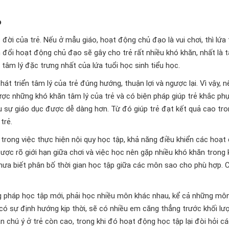
p
đời của trẻ. Nếu ở mẫu giáo, hoạt động chủ đạo là vui chơi, thì lứa 
 đổi hoạt động chủ đạo sẽ gây cho trẻ rất nhiều khó khăn, nhất là t
âm lý đặc trưng nhất của lứa tuổi học sinh tiểu học.
t triển tâm lý của trẻ đúng hướng, thuận lợi và ngược lại. Vì vậy, 
 những khó khăn tâm lý của trẻ và có biện pháp giúp trẻ khắc phụ
hu sự giáo dục được dễ dàng hơn. Từ đó giúp trẻ đạt kết quả cao tr
trẻ.
trong việc thực hiện nội quy học tập, khả năng điều khiển các hoạt
ợc rõ giới hạn giữa chơi và việc học nên gặp nhiều khó khăn trong 
chưa biết phân bố thời gian học tập giữa các môn sao cho phù hợp.
ơng pháp học tập mới, phải học nhiều môn khác nhau, kể cả những mô
có sự định hướng kịp thời, sẽ có nhiều em căng thẳng trước khối lư
n chú ý ở trẻ còn cao, trong khi đó hoạt động học tập lại đòi hỏi c