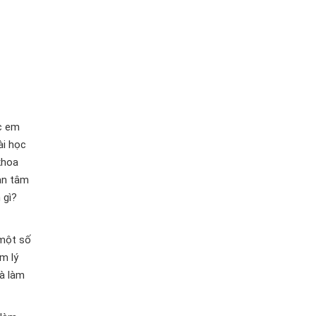
c em
ài học
khoa
an tâm
 gì?
 một số
m lý
và làm