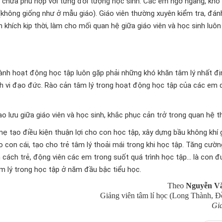
n chưa phù hợp với từng đối tượng học sinh. Các em ngỡ ngàng, khó
không giống như ở mẫu giáo). Giáo viên thường xuyên kiểm tra, đán
 khích kịp thời, làm cho mối quan hệ giữa giáo viên và học sinh luô
 hành hoạt động học tập luôn gặp phải những khó khăn tâm lý nhất đị
hành vi đạo đức. Rào cản tâm lý trong hoạt động học tập của các em 
 lưu giữa giáo viên và học sinh, khắc phục cản trở trong quan hệ th
 tạo điều kiện thuận lợi cho con học tập, xây dựng bầu không khí 
o con cái, tạo cho trẻ tâm lý thoải mái trong khi học tập. Tăng cườ
 cách trẻ, động viên các em trong suốt quá trình học tập... là con 
m lý trong học tập ở năm đầu bậc tiểu học.
Theo
Nguyễn V
Giảng viên tâm lí học (Long Thành, Đ
Gia