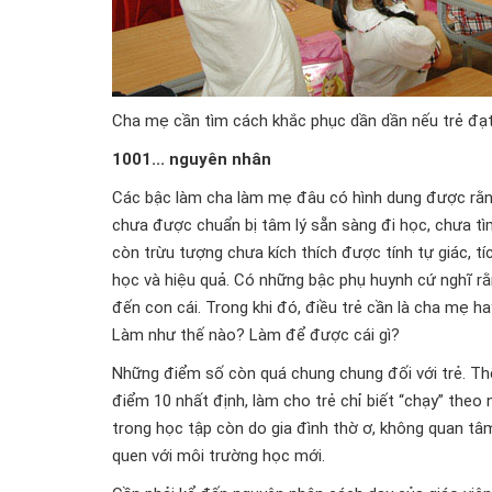
Cha mẹ cần tìm cách khắc phục dần dần nếu trẻ đạt
1001... nguyên nhân
Các bậc làm cha làm mẹ đâu có hình dung được rằn
chưa được chuẩn bị tâm lý sẵn sàng đi học, chưa tì
còn trừu tượng chưa kích thích được tính tự giác, t
học và hiệu quả. Có những bậc phụ huynh cứ nghĩ r
đến con cái. Trong khi đó, điều trẻ cần là cha mẹ ha
Làm như thế nào? Làm để được cái gì?
Những điểm số còn quá chung chung đối với trẻ. Thế
điểm 10 nhất định, làm cho trẻ chỉ biết “chạy” the
trong học tập còn do gia đình thờ ơ, không quan tâ
quen với môi trường học mới.