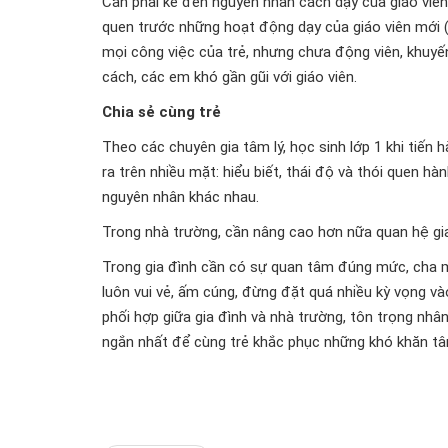
Cần phải kể đến nguyên nhân cách dạy của giáo viê
quen trước những hoạt động dạy của giáo viên mới (
mọi công việc của trẻ, nhưng chưa động viên, khuyến
cách, các em khó gần gũi với giáo viên.
Chia sẻ cùng trẻ
Theo các chuyên gia tâm lý, học sinh lớp 1 khi tiến
ra trên nhiều mặt: hiểu biết, thái độ và thói quen 
nguyên nhân khác nhau.
Trong nhà trường, cần nâng cao hơn nữa quan hệ giao
Trong gia đình cần có sự quan tâm đúng mức, cha mẹ
luôn vui vẻ, ấm cúng, đừng đặt quá nhiều kỳ vọng và
phối hợp giữa gia đình và nhà trường, tôn trọng nhân
ngắn nhất để cùng trẻ khắc phục những khó khăn tâ