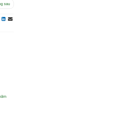
ng sau
 năm