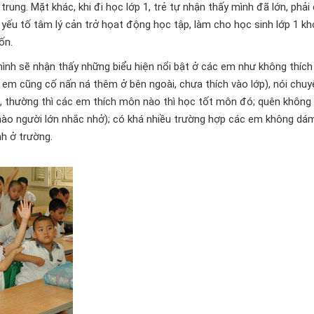
rung. Mặt khác, khi đi học lớp 1, trẻ tự nhận thấy mình đã lớn, phải 
 yếu tố tâm lý cản trở họat động học tập, làm cho học sinh lớp 1 kh
ốn.
ình sẽ nhận thấy những biểu hiện nổi bật ở các em như không thích
em cũng cố nấn ná thêm ở bên ngoài, chưa thích vào lớp), nói chuy
, thường thì các em thích môn nào thì học tốt môn đó; quên không 
 nào người lớn nhắc nhở); có khá nhiều trường hợp các em không dám
h ở trường.