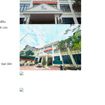
điều
sẽ còn
 bạn liên