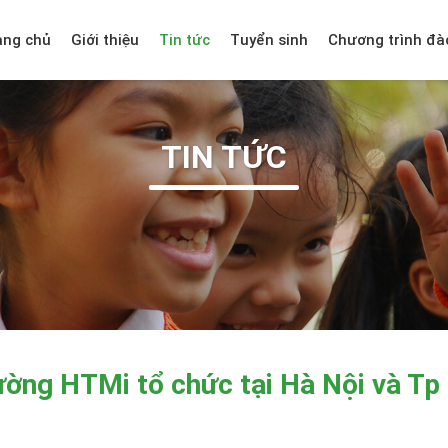
ang chủ
Giới thiệu
Tin tức
Tuyển sinh
Chương trình đà
TIN TỨC
rường HTMi tổ chức tại Hà Nội và Tp