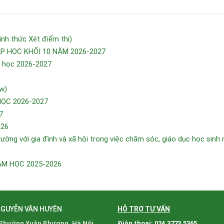
h thức Xét điểm thi)
 HỌC KHỐI 10 NĂM 2026-2027
m học 2026-2027
w)
HỌC 2026-2027
7
026
ường với gia đình và xã hội trong việc chăm sóc, giáo dục học sinh
ĂM HỌC 2025-2026
NGUYỄN VĂN HUYÊN
HỖ TRỢ TƯ VẤN
 Phường Xuân Phương, Hà Nội.
Điện thoại: 024.3773.5365