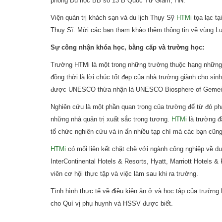
phòng Du học BB số 13 B Quốc Tử Giám, HN.
Viện quản trị khách sạn và du lịch Thụy Sỹ
HTMi
tọa lạc tạ
Thụy Sĩ. Mời các bạn tham khảo thêm thông tin về vùng Luz
Sự công nhận khóa học, bằng cấp và trường học:
Trường HTMi là một trong những trường thuộc hạng những t
đồng thời là lời chúc tốt đẹp của nhà trường giành cho sinh 
được UNESCO thừa nhận là UNESCO Biosphere of Gemei
Nghiên cứu là một phần quan trọng của trường để từ đó phát 
những nhà quản trị xuất sắc trong tương.
HTMi
là trường đầ
tổ chức nghiên cứu và in ấn nhiều tạp chí mà các bạn cũng
HTMi
có mối liên kết chặt chẽ với ngành công nghiệp về du
InterContinental Hotels & Resorts, Hyatt, Marriott Hotels 
viên cơ hội thực tập và việc làm sau khi ra trường.
Tình hình thực tế về điều kiện ăn ở và học tập của trườn
cho Quí vị phụ huynh và HSSV được biết.