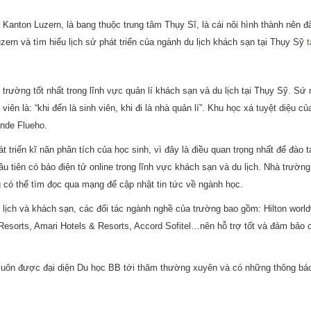
i Kanton Luzern, là bang thuộc trung tâm Thụy Sĩ, là cái nôi hình thành nên 
ern và tìm hiểu lịch sử phát triển của ngành du lịch khách sạn tại Thụy Sỹ
t
rường tốt nhất trong lĩnh vực quản lí khách sạn và du lịch tại Thụy Sỹ. Sứ
viên là: “khi đến là sinh viên, khi đi là nhà quản lí”. Khu học xá tuyệt diệu c
nde Flueho.
triển kĩ năn phân tích của học sinh, vì đây là điều quan trọng nhất để đào t
u tiên có báo điện tử online trong lĩnh vực khách sạn và du lịch. Nhà trườn
 có thể tìm đọc qua mạng để cập nhật tin tức về ngành học.
 lịch và khách sạn, các đối tác ngành nghề của trường bao gồm: Hilton world
& Resorts, Amari Hotels & Resorts, Accord Sofitel…nên hỗ trợ tốt và đảm bảo 
g luôn được đại diện Du học BB tới thăm thường xuyên và có những thông bá