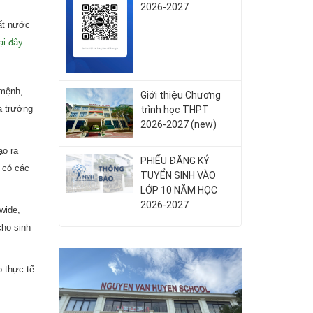
2026-2027
đất nước
ại đây
.
 mệnh,
Giới thiệu Chương
ủa trường
trình học THPT
2026-2027 (new)
ạo ra
PHIẾU ĐĂNG KÝ
g có các
TUYỂN SINH VÀO
LỚP 10 NĂM HỌC
2026-2027
wide,
cho sinh
o thực tế