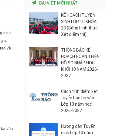
BÀI VIẾT MỚI NHẤT
KẾ HOẠCH TUYỂN
SINH LỚP 10 KHÓA
28 (Bằng hình thức
g chịu
Xét điểm thi)
gia,
tạo về
THÔNG BÁO KẾ
HOẠCH HOÀN THIỆN
HỒ SƠ NHẬP HỌC
KHỐI 10 NĂM 2026-
2027
Cách tính điểm xét
tuyển học bạ vào
Lớp 10 năm học
2026-2027
Hướng dẫn Tuyển
tại văn
sinh Lớp 10 năm