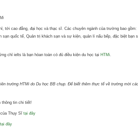
Mi
, tới cao đẳng, đại học và thạc sĩ. Các chuyên ngành của trường bao gồm: 
h sạn quốc tế, Quản trị khách sạn và sự kiện, quản lí nấu bếp, đặc biệt bạn 
g chỉ ielts là bạn hòan toàn có đủ điều kiện du học tại
HTMi
.
 viên trường HTMi do Du học BB chụp. Để biết thêm thực tế về trường mời các
hông tin chi tiết!
o của Thụy Sĩ
tại đây
tại đây