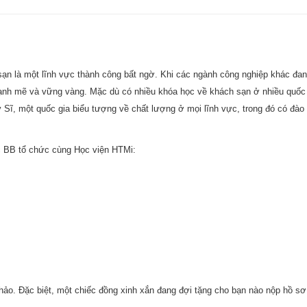
sạn là một lĩnh vực thành công bất ngờ. Khi các ngành công nghiệp khác đan
mạnh mẽ và vững vàng. Mặc dù có nhiều khóa học về khách sạn ở nhiều quốc 
Sĩ, một quốc gia biểu tượng về chất lượng ở mọi lĩnh vực, trong đó có đào 
ọc BB tổ chức cùng Học viện HTMi:
hảo. Đặc biệt, một chiếc đồng xinh xắn đang đợi tặng cho bạn nào nộp hồ sơ 