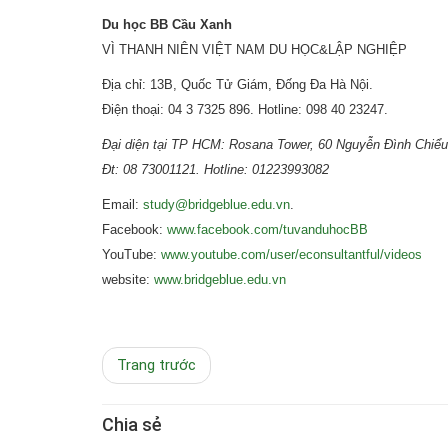
Du học BB Cầu Xanh
VÌ THANH NIÊN VIỆT NAM DU HỌC&LẬP NGHIỆP
Địa chỉ: 13B, Quốc Tử Giám, Đống Đa Hà Nội.
Điện thoại: 04 3 7325 896. Hotline: 098 40 23247.
Đại diện tại TP HCM: Rosana Tower, 60 Nguyễn Đình Chiểu
Đt: 08 73001121. Hotline: 01223993082
Email:
study@bridgeblue.edu.vn
.
Facebook:
www.facebook.com/tuvanduhocBB
YouTube:
www.youtube.com/user/econsultantful/videos
website:
www.bridgeblue.edu.vn
Trang trước
Chia sẻ