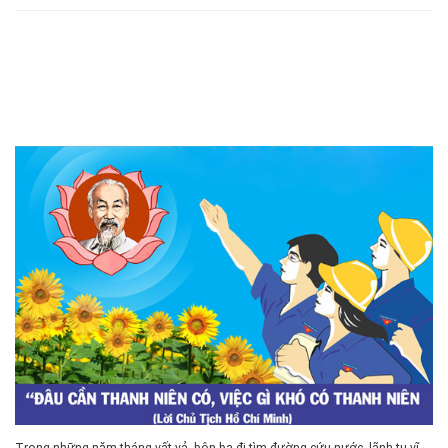
Trong những năm tháng vất vả, bôn ba đi tìm đường cứu nước, lãnh tụ vĩ