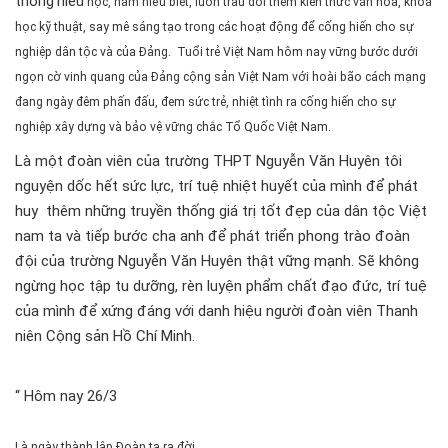
thống
hiếu
học, ham hiểu biết, luôn trau dồi thêm kiến thức văn hóa, khoa
học kỹ thuật, say mê sáng tạo trong các hoạt động để cống hiến cho sự
nghiệp dân tộc và của Đảng. Tuổi trẻ Việt Nam hôm nay vững bước dưới
ngọn cờ vinh quang của Đảng cộng sản Việt Nam với hoài bão cách mạng
đang ngày đêm phấn đấu, đem sức trẻ, nhiệt tình ra cống hiến cho sự
nghiệp xây dựng và bảo vệ vững chắc Tổ Quốc Việt Nam.
Là một đoàn viên của trường THPT Nguyễn Văn Huyên tôi
nguyện dốc hết sức lực, trí tuệ nhiệt huyết của mình để phát
huy thêm những truyền thống giá trị tốt đẹp của dân tộc Việt
nam ta và tiếp bước cha anh để phát triển phong trào đoàn
đội của trường Nguyễn Văn Huyên thật vững mạnh. Sẽ không
ngừng học tập tu dưỡng, rèn luyện phẩm chất đạo đức, trí tuệ
của mình để xứng đáng với danh hiệu người đoàn viên Thanh
niên Cộng sản Hồ Chí Minh.
“ Hôm nay 26/3
Là ngày thành lập Đoàn ta ra đời