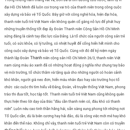
đại Hồ Chí Minh đã luôn coi trọng vai trò của thanh niên trong công cuộc
xây dựng và bảo vệ Tổ Quốc. Bây giờ với công nghệ hóa, hiện đại hóa,
thanh niên tuổi trẻ Việt Nam vẫn không quên cố gắng nỗ lực để phát huy
những truyền thống tốt đẹp ấy. Đoàn Thanh niên Cộng Sản Hồ Chí Minh
xứng đáng là cánh tay đắc lực của Đảng. Là tổ chức của người cộng sản trẻ
tuổi, có sức khỏe, có lý tưởng, có nhiệt huyết để cống hiến hết mình cho
công cuộc xây dựng và bảo vệ Tổ Quốc. Cùng với đó để kỷ niệm ngày
Thanh
thành lập Đoàn
niên cộng sản Hồ Chí Minh 26/3, thanh niên Việt
nam cùng màu áo xanh đã có những hoạt động ý nghĩa như chung tay bảo
vệ môi trường, tổ chức thăm và tặng quà cho những người có hoàn cảnh
khó khăn, người già neo đơn, hiến máu nhân đạo hay các trường học tổ
chức các cuộc thi tìm hiểu về Đảng, Đoàn, về truyền thống Việt Nam, phong
trào thi đua tốt, học tập tốt. Thanh niên tuổi trẻ Việt Nam cũng không quên
thực hiện theo lời dạy của Bác “đâu cần thanh niên có, đâu khó có thanh
niên”. Luôn nêu cao tinh thần hăng hái, sẵn sàng xung phong tới những nơi
Tổ Quốc cần, dù là biên cương hay hải đảo, dù là công việc mới mẻ hay khó
khăn đến thế nào. Không chỉ vậy, thanh niên tuổi trẻ Việt Nam còn có truyền