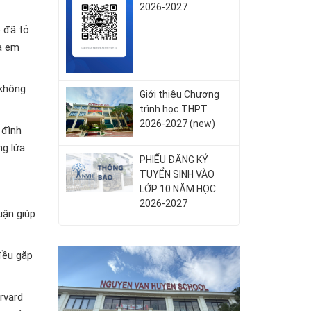
2026-2027
é đã tỏ
ủa em
 không
Giới thiệu Chương
trình học THPT
2026-2027 (new)
 đình
ng lứa
PHIẾU ĐĂNG KÝ
TUYỂN SINH VÀO
LỚP 10 NĂM HỌC
2026-2027
uận giúp
đều gặp
arvard