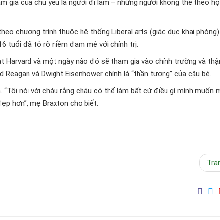
am gia của chủ yếu là người đi làm – những người không thể theo h
heo chương trình thuộc hệ thống Liberal arts (giáo dục khai phóng) 
16 tuổi đã tỏ rõ niềm đam mê với chính trị.
t Harvard và một ngày nào đó sẽ tham gia vào chính trường và thậ
d Reagan và Dwight Eisenhower chính là “thần tượng” của cậu bé.
h. “Tôi nói với cháu rằng cháu có thể làm bất cứ điều gì mình muốn m
 đẹp hơn”, mẹ Braxton cho biết.
Tra