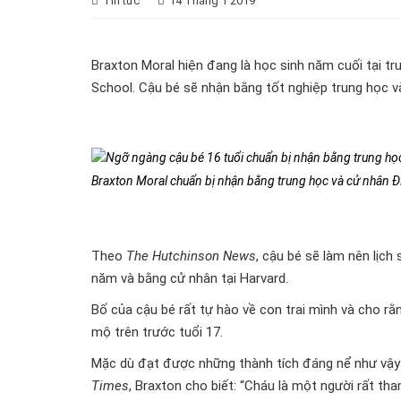
Tin tức
14 Tháng 1 2019
Braxton Moral hiện đang là học sinh năm cuối tại tr
School. Cậu bé sẽ nhận bằng tốt nghiệp trung học v
Braxton Moral chuẩn bị nhận bằng trung học và cử nhân 
Theo
The Hutchinson News
, cậu bé sẽ làm nên lịch
năm và bằng cử nhân tại Harvard.
Bố của cậu bé rất tự hào về con trai mình và cho r
mộ trên trước tuổi 17.
Mặc dù đạt được những thành tích đáng nể như vậy k
Times
, Braxton cho biết: “Cháu là một người rất th