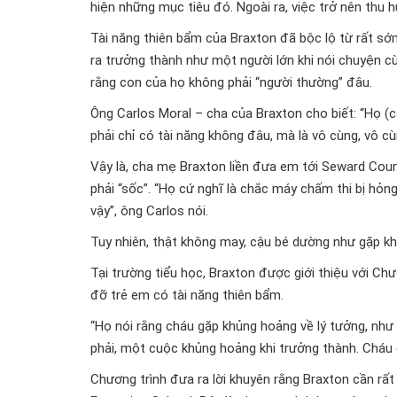
hiện những mục tiêu đó. Ngoài ra, việc trở nên thu 
Tài năng thiên bẩm của Braxton đã bộc lộ từ rất sớm
ra trưởng thành như một người lớn khi nói chuyện c
rằng con của họ không phải “người thường” đâu.
Ông Carlos Moral – cha của Braxton cho biết: “Họ (cá
phải chỉ có tài năng không đâu, mà là vô cùng, vô cù
Vậy là, cha mẹ Braxton liền đưa em tới Seward Coun
phải “sốc”. “Họ cứ nghĩ là chắc máy chấm thi bị hỏng
vậy”, ông Carlos nói.
Tuy nhiên, thật không may, cậu bé dường như gặp kh
Tại trường tiểu học, Braxton được giới thiệu với Ch
đỡ trẻ em có tài năng thiên bẩm.
“Họ nói rằng cháu gặp khủng hoảng về lý tưởng, như 
phải, một cuộc khủng hoảng khi trưởng thành. Cháu g
Chương trình đưa ra lời khuyên rằng Braxton cần rất 