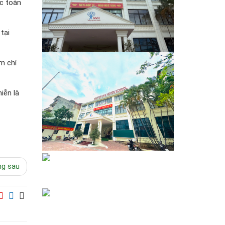
ọc toàn
tại
m chí
iễn là
ng sau