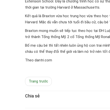
Extension School. Đây là chương trình học có sự th
thời gian tại trường Harvard ở Massachusetts.
Kết quả là Braxton vừa học trung học vừa theo học t
Harvard. Mặc dù vẫn chưa tới tuổi đi bầu cử, cậu bé 
Braxton mong muốn sẽ tiếp tục theo học tại ĐH Luậ
trở thành Tổng thống Mỹ. 2 cố Tổng thống Mỹ Ronal
Bố mẹ cậu bé thì tất nhiên luôn ủng hộ con trai mìn
cháu có thể thay đổi thế giới và làm nó trở nên tốt
Theo dantri.com
Trang trước
Chia sẻ