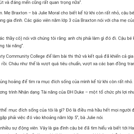
hút và đáng mến cũng rất quan trọng nữa”.
. Mẹ Braxton – bà Julie Moral cho biết kể từ khi còn rất nhỏ, cậu b
ùng gia đình. Các giáo viên năm lớp 3 của Braxton nói với cha mẹ c
c thầy cô) nói với chúng tôi rằng: anh chị phải làm gì đó đi. Cậu bé
ng tài năng”.
ty Community College để làm bài thi thử và kết quả đã khiến cả gia
 rồi. Cháu như thể là vượt quá tiêu chuẩn, vượt xa các bạn đồng tra
ủng hoảng để tìm ra mục đích sống của mình kể từ khi còn rất nhỏ.
ương trình Nhận dạng Tài năng của ĐH Duke – một tổ chức phi lợi nh
thể: mục đích sống của tôi là gì? Đó là điều mà hầu hết mọi người 
ặp phải việc đó vào khoảng năm lớp 5”, bà Julie nói.
nhiều sự động viên. Vậy là gia đình cậu bé đã tìm hiểu và biết tới H