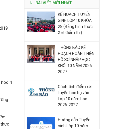
BÀI VIẾT MỚI NHẤT
KẾ HOẠCH TUYỂN
SINH LỚP 10 KHÓA
28 (Bằng hình thức
2019.
Xét điểm thi)
THÔNG BÁO KẾ
HOẠCH HOÀN THIỆN
HỒ SƠ NHẬP HỌC
KHỐI 10 NĂM 2026-
2027
g học 4
Cách tính điểm xét
tuyển học bạ vào
Lớp 10 năm học
gưỡng
2026-2027
The
Hướng dẫn Tuyển
 thực
sinh Lớp 10 năm