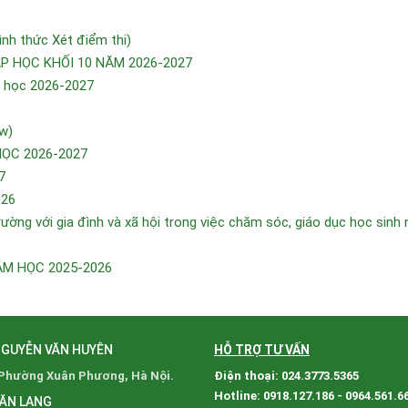
h thức Xét điểm thi)
 HỌC KHỐI 10 NĂM 2026-2027
m học 2026-2027
w)
HỌC 2026-2027
7
026
ường với gia đình và xã hội trong việc chăm sóc, giáo dục học sinh
ĂM HỌC 2025-2026
NGUYỄN VĂN HUYÊN
HỖ TRỢ TƯ VẤN
 Phường Xuân Phương, Hà Nội.
Điện thoại: 024.3773.5365
Hotline: 0918.127.186 - 0964.561.6
VĂN LANG