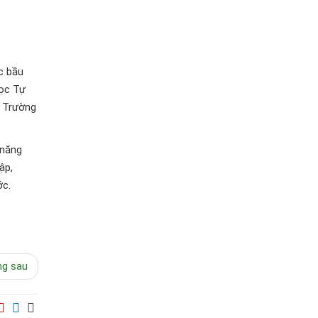
c bầu
học Tự
 Trường
 năng
ập,
ớc.
ng sau