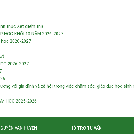
h thức Xét điểm thi)
 HỌC KHỐI 10 NĂM 2026-2027
m học 2026-2027
w)
HỌC 2026-2027
7
026
ường với gia đình và xã hội trong việc chăm sóc, giáo dục học sinh
ĂM HỌC 2025-2026
NGUYỄN VĂN HUYÊN
HỖ TRỢ TƯ VẤN