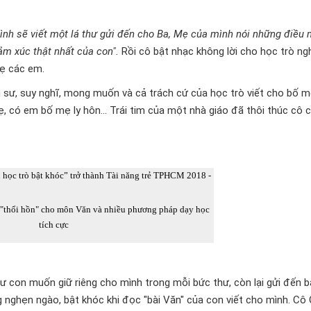
nh sẽ viết một lá thư gửi đến cho Ba, Mẹ của mình nói những điều 
ảm xúc thật nhất của con".
Rồi cô bật nhạc không lời cho học trò ng
mẹ các em.
 sư, suy nghĩ, mong muốn và cả trách cứ của học trò viết cho bố mẹ
có em bố mẹ ly hôn... Trái tim của một nhà giáo đã thôi thúc cô c
 "thổi hồn" cho môn Văn và nhiều phương pháp dạy học
tích cực
ư con muốn giữ riêng cho mình trong mỗi bức thư, còn lại gửi đến 
 nghẹn ngào, bật khóc khi đọc "bài Văn" của con viết cho mình. Cô