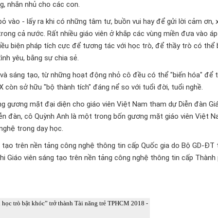
g, nhắn nhủ cho các con.
vào - lấy ra khi có những tâm tư, buồn vui hay để gửi lời cảm ơn, xi
trong cả nước. Rất nhiều giáo viên ở khắp các vùng miền đưa vào á
hiều biện pháp tích cực để tương tác với học trò, để thầy trò có thể 
tình yêu, bằng sự chia sẻ.
và sáng tạo, từ những hoạt động nhỏ cô đều có thể "biến hóa" để 
 còn sở hữu "bộ thành tích" đáng nể so với tuổi đời, tuổi nghề.
g gương mặt đại diện cho giáo viên Việt Nam tham dự Diễn đàn Gi
iễn đàn, cô Quỳnh Anh là một trong bốn gương mặt giáo viên Việt 
nghệ trong dạy học.
ng tạo trên nền tảng công nghệ thông tin cấp Quốc gia do Bộ GD-ĐT 
c thi Giáo viên sáng tạo trên nền tảng công nghệ thông tin cấp Thành