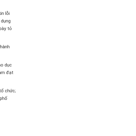
n lỗi
p dụng
bày tỏ
thành
áo dục
Nam đạt
tổ chức;
 phố