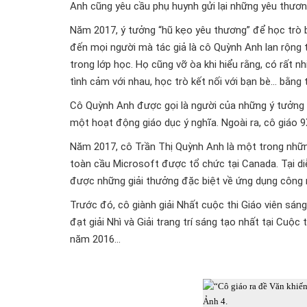
Anh cũng yêu cầu phụ huynh gửi lại những yêu thươn
Năm 2017, ý tưởng “hũ kẹo yêu thương” để học trò bỏ 
đến mọi người mà tác giả là cô Quỳnh Anh lan rộng 
trong lớp học. Họ cũng vỡ òa khi hiểu rằng, có rất n
tình cảm với nhau, học trò kết nối với bạn bè... bằng 
Cô Quỳnh Anh được gọi là người của những ý tưởng 
một hoạt động giáo dục ý nghĩa. Ngoài ra, cô giáo 9X
Năm 2017, cô Trần Thị Quỳnh Anh là một trong nhữn
toàn cầu Microsoft được tổ chức tại Canada. Tại d
được những giải thưởng đặc biệt về ứng dụng công 
Trước đó, cô giành giải Nhất cuộc thi Giáo viên sá
đạt giải Nhì và Giải trang trí sáng tạo nhất tại Cuộ
năm 2016...