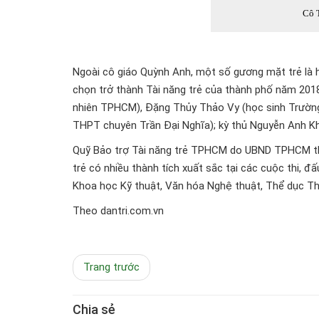
Cô 
Ngoài cô giáo Quỳnh Anh, một số gương mặt trẻ là h
chọn trở thành Tài năng trẻ của thành phố năm 20
nhiên TPHCM), Đặng Thủy Thảo Vy (học sinh Trườ
THPT chuyên Trần Đại Nghĩa); kỳ thủ Nguyễn Anh Kh
Quỹ Bảo trợ Tài năng trẻ TPHCM do UBND TPHCM thàn
trẻ có nhiều thành tích xuất sắc tại các cuộc thi, đ
Khoa học Kỹ thuật, Văn hóa Nghệ thuật, Thể dục Thể
Theo dantri.com.vn
Trang trước
Chia sẻ