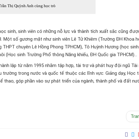
Trần Thị Quỳnh Anh cùng học trò
ọc sinh, sinh viên có những nỗ lực và thành tích xuất sắc cũng đượ
18. Một số gương mặt như sinh viên Lê Tử Khiêm (Trường ĐH Khoa 
ng THPT chuyên Lê Hồng Phong TPHCM), Tô Huỳnh Hương (học sinh
ôi (Học sinh Trường Phổ thông Năng khiếu, ĐH Quốc gia TPHCM)...
h lập từ năm 1995 nhằm tập hợp, tài trợ và phát huy đội ngũ Tài
ấu trường trong nước và quốc tế thuộc các lĩnh vực: Giảng dạy, Học t
 thao, góp phần vào sự phát triển của ngành, thành phố và đất nư
Tra