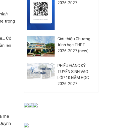
2026-2027
mình
he trong
... Cô
Giới thiệu Chương
trình học THPT
ần lên
2026-2027 (new)
PHIẾU ĐĂNG KÝ
TUYỂN SINH VÀO
LỚP 10 NĂM HỌC
2026-2027
ba mẹ
 Quỳnh