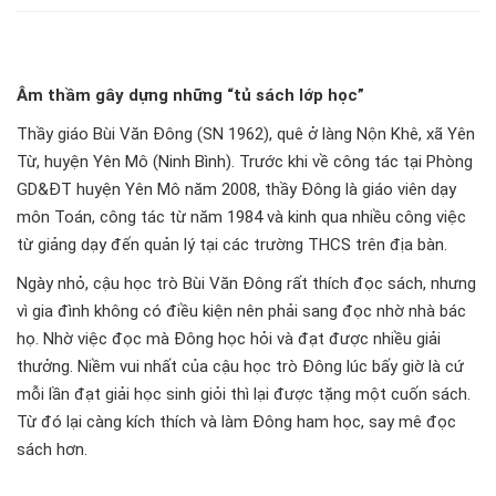
Âm thầm gây dựng những “tủ sách lớp học”
Thầy giáo Bùi Văn Đông (SN 1962), quê ở làng Nộn Khê, xã Yên
Từ, huyện Yên Mô (Ninh Bình). Trước khi về công tác tại Phòng
GD&ĐT huyện Yên Mô năm 2008, thầy Đông là giáo viên dạy
môn Toán, công tác từ năm 1984 và kinh qua nhiều công việc
từ giảng dạy đến quản lý tại các trường THCS trên địa bàn.
Ngày nhỏ, cậu học trò Bùi Văn Đông rất thích đọc sách, nhưng
vì gia đình không có điều kiện nên phải sang đọc nhờ nhà bác
họ. Nhờ việc đọc mà Đông học hỏi và đạt được nhiều giải
thưởng. Niềm vui nhất của cậu học trò Đông lúc bấy giờ là cứ
mỗi lần đạt giải học sinh giỏi thì lại được tặng một cuốn sách.
Từ đó lại càng kích thích và làm Đông ham học, say mê đọc
sách hơn.