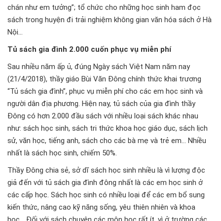
chán như em tưởng”; tổ chức cho những học sinh ham đọc
sách trong huyện đi trải nghiệm không gian văn hóa sách ở Hà
Nội…
Tủ sách gia đình 2.000 cuốn phục vụ miễn phí
Sau nhiều năm ấp ủ, đúng Ngày sách Việt Nam năm nay
(21/4/2018), thầy giáo Bùi Văn Đông chính thức khai trương
“Tủ sách gia đình”, phục vụ miễn phí cho các em học sinh và
người dân địa phương. Hiện nay, tủ sách của gia đình thầy
Đông có hơn 2.000 đầu sách với nhiều loại sách khác nhau
như: sách học sinh, sách tri thức khoa học giáo dục, sách lịch
sử, văn học, tiếng anh, sách cho các bà mẹ và trẻ em… Nhiều
nhất là sách học sinh, chiếm 50%.
Thầy Đông chia sẻ, sở dĩ sách học sinh nhiều là vì lượng độc
giả đến với tủ sách gia đình đông nhất là các em học sinh ở
các cấp học. Sách học sinh có nhiều loại để các em bổ sung
kiến thức, nâng cao kỹ năng sống, yêu thiên nhiên và khoa
học… Đối với sách chuyên các môn học rất ít, vì ở trường các