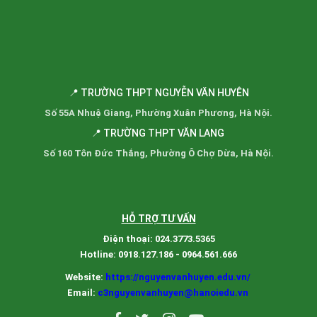
📍 TRƯỜNG THPT NGUYỄN VĂN HUYÊN
Số 55A Nhuệ Giang, Phường Xuân Phương, Hà Nội.
📍 TRƯỜNG THPT VĂN LANG
Số 160 Tôn Đức Thắng, Phường Ô Chợ Dừa, Hà Nội.
HỖ TRỢ TƯ VẤN
Điện thoại: 024.3773.5365
Hotline: 0918.127.186 - 0964.561.666
Website:
https://nguyenvanhuyen.edu.vn/
Email:
c3nguyenvanhuyen@hanoiedu.vn