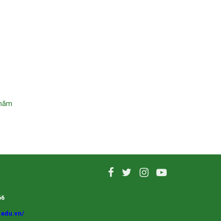
 năm
66
.edu.vn/