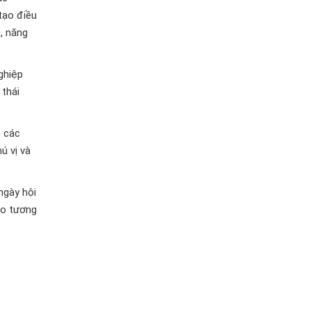
tạo điều
g, năng
ghiệp
 thái
, các
ú vị và
ngày hội
ho tương