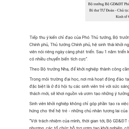
Bộ trưởng Bộ GD&ĐT Phù
Bí thư TƯ Đoàn - Chủ tị
Kinh tế 
Tiếp thu ý kiến chỉ đạo của Phó Thủ tướng, Bộ t
Chính phủ, Thủ tướng Chính phủ, hệ sinh thái khởi n
viên nói riêng ngày càng phát triển. Sau 1 năm triể
có nhiều chuyển biến tích cực".
Theo Bộ trưởng Nhạ, để khởi nghiệp thành công cần 
Trong môi trường đại học, nơi mà hoạt động đào tạo
đặc biệt là ở đó hội tụ các sinh viên trẻ với sức sá
thách mới, sẽ khơi nguồn và ươm tạo những ý tưởng
Sinh viên khởi nghiệp không chỉ góp phần tạo ra vi
hứng cho thế hệ trẻ - những chủ nhân tương lai của 
“Với trách nhiệm của mình, thời gian tới, Bộ GD&ĐT 
phương, các tổ chức hỗ trợ ươm tạo khởi nghiệp, c