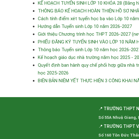
KẾ HOẠCH TUYỂN SINH LỚP 10 KHÓA 28 (Bằng hìn
THÔNG BÁO KẾ HOẠCH HOÀN THIỆN HỒ SƠ NHẬP
Cách tính điểm xét tuyển học bạ vào Lớp 10 nă
Hướng dẫn Tuyển sinh Lớp 10 năm 2026-2027
Giới thiệu Chương trình học THPT 2026-2027 (ne
PHIẾU ĐĂNG KÝ TUYỂN SINH VÀO LỚP 10 NĂM 
Thông báo Tuyển sinh Lớp 10 năm học 2026-202
Kế hoạch giáo dục nhà trường năm học 2025 - 2
Quyết định ban hành quy chế phối hợp giữa nhà tr
học 2025-2026
BIÊN BẢN NIÊM YẾT THỰC HIỆN 3 CÔNG KHAI N
📍 TRƯỜNG THPT 
Số 55A Nhuệ Giang,
📍 TRƯỜNG THPT 
Số 160 Tôn Đức Thắ