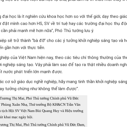
 đại học là ít nghiên cứu khoa học hơn so với thế giới; dạy theo giáo
ự đặt mình cao hơn HS, SV về trí tuệ hay các trường đại học thụ đ
 cần phải mạnh mẽ hơn nữa”, Phó Thủ tướng lưu ý.
p sẽ trở thành “bà đỡ” cho các ý tưởng khởi nghiệp sáng tạo và hỗ
 gần hơn với thực tiễn.
hiệp của Việt Nam hiện nay, theo các tiêu chí thông thường của thế
 nghiệp sáng tạo. Vậy phải làm sao để tạo ra thật nhiều doanh ngh
t nước phát triển lớn mạnh được.
các cơ sở giáo dục nghề nghiệp, hãy mang tinh thần khởi nghiệp sáng
nay tưởng chừng như không thể làm được”.
rương Thị Mai, Phó Thủ tướng Chính phủ Vũ Đức Đam,