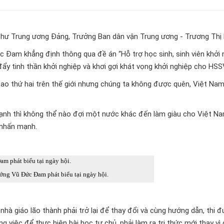
í thư Trung ương Đảng, Trưởng Ban dân vận Trung ương - Trương Thị 
c Đam khẳng định thông qua đề án “Hỗ trợ học sinh, sinh viên khởi 
y tinh thần khởi nghiệp và khơi gợi khát vọng khởi nghiệp cho HSS
o thứ hai trên thế giới nhưng chúng ta không được quên, Việt Nam
ạnh thì không thể nào đợi một nước khác đến làm giàu cho Việt N
 nhấn mạnh.
ớng Vũ Đức Đam phát biểu tại ngày hội.
hà giáo lão thành phải trở lại để thay đổi và cùng hướng dẫn, thi đ
 việc để thực hiện bài học tự chủ, phải làm ra tri thức mới thay vì 