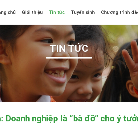
ang chủ
Giới thiệu
Tin tức
Tuyển sinh
Chương trình đà
TIN TỨC
 Doanh nghiệp là “bà đỡ” cho ý tư