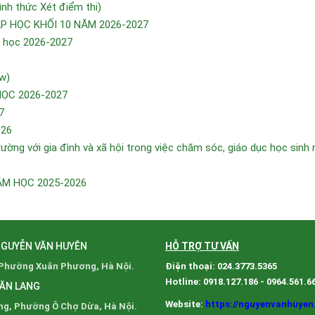
h thức Xét điểm thi)
 HỌC KHỐI 10 NĂM 2026-2027
m học 2026-2027
w)
HỌC 2026-2027
7
026
ường với gia đình và xã hội trong việc chăm sóc, giáo dục học sinh
ĂM HỌC 2025-2026
NGUYỄN VĂN HUYÊN
HỖ TRỢ TƯ VẤN
 Phường Xuân Phương, Hà Nội.
Điện thoại: 024.3773.5365
Hotline: 0918.127.186 - 0964.561.6
VĂN LANG
Website:
https://nguyenvanhuyen
ng, Phường Ô Chợ Dừa, Hà Nội.