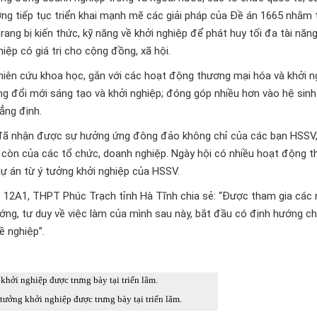
ng tiếp tục triển khai mạnh mẽ các giải pháp của Đề án 1665 nhằm 
rang bị kiến thức, kỹ năng về khởi nghiệp để phát huy tối đa tài năn
iệp có giá trị cho cộng đồng, xã hội.
hiên cứu khoa học, gắn với các hoạt động thương mại hóa và khởi n
 đổi mới sáng tạo và khởi nghiệp; đóng góp nhiều hơn vào hệ sinh
ẳng định.
 đã nhận được sự hưởng ứng đông đảo không chỉ của các bạn HSSV
còn của các tổ chức, doanh nghiệp. Ngày hội có nhiều hoạt động th
dự án từ ý tưởng khởi nghiệp của HSSV.
p 12A1, THPT Phúc Trạch tỉnh Hà Tĩnh chia sẻ: “Được tham gia các 
ớng, tư duy về việc làm của mình sau này, bắt đầu có định hướng c
ề nghiệp”.
tưởng khởi nghiệp được trưng bày tại triển lãm.