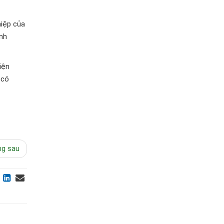
hiệp của
ịnh
iện
 có
ng sau