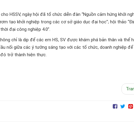
p cho HSSV, ngày hội đã tổ chức diễn đàn “Nguồn cảm hứng khởi ng
 ươm tạo khởi nghiệp trong các cơ sở giáo dục đại học”; hội thảo “Đ
hời đại công nghiệp 4.0”.
hông chỉ là dịp để các em HS, SV được khám phá bản thân và thể h
ầu nối giữa các ý tưởng sáng tạo với các tổ chức, doanh nghiệp để
đó trở thành hiện thực.
Tra