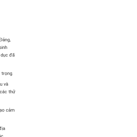
Đảng,
sinh
o dục đã
 trọng.
u và
 các thử
 tạo cảm
địa
ác