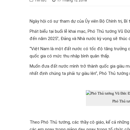
Tin tức
17 Tháng 12 2018
Ngày hội có sự tham dự của Ủy viên Bộ Chính trị, B
Phát biểu tại buổi lễ khai mạc, Phó Thủ tướng Vũ Đứ
đến năm 2025”, Đảng và Nhà nước kỳ vọng sẽ thúc đẩ
“Việt Nam là một đất nước có tốc độ tăng trưởng ca
quốc gia có mức thu nhập bình quân thấp.
Muốn đưa đất nước mình trở thành quốc gia giàu m
nhất định chúng ta phải tự giàu lên”, Phó Thủ tướng
Phó Thủ tư
Theo Phó Thủ tướng, các thầy cô giáo, kể cả những n
các em ngay trong giảng dạy, ngay trong tổ chức công