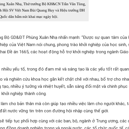
ng Xuân Nhạ, Thứ trưởng Bộ KH&CN Trần Văn Tùng,
ch Hội SV Việt Nam Bùi Quang Huy và Hiệu trưởng ĐH
Quốc dân bấm nút khai mạc ngày hội.
rưởng Bộ GD&ĐT Phùng Xuân Nhạ nhấn mạnh: “Được sự quan tâm của 
ghiệp của Việt Nam nói chung, phong trào khởi nghiệp của học sinh, 
n khai Đề án 1665, các hoạt động hỗ trợ khởi nghiệp trong ngành Giá
nhiều yếu tố, trong đó đam mê và sáng tạo là các yếu tốt rất quan
 và nghiên cứu khoa học gắn kết chặt chẽ với nhau, bổ trợ cho nha
ng tạo, nhiều ý tưởng và nhiệt huyết, sẵn sàng đối mặt và chinh phục
 khởi nghiệp thành công.
ệc làm cho bản thân mà còn giúp tạo nhiều việc làm cho người khác,
đất nước vững tin trên con đường hội nhập cùng thế giới.
sẽ tiếp tục phối hợp cùng với các ban, bộ, ngành ở Trung ương, các 
ộng đồng doanh nghiệp trong và ngoài nước, các tổ chức quốc tế, c