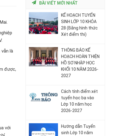
BÀI VIẾT MỚI NHẤT
KẾ HOẠCH TUYỂN
SINH LỚP 10 KHÓA
Mai.
28 (Bằng hình thức
nghiệp
Xét điểm thi)
V.
THÔNG BÁO KẾ
 vẫn là
HOẠCH HOÀN THIỆN
HỒ SƠ NHẬP HỌC
am được,
KHỐI 10 NĂM 2026-
2027
Cách tính điểm xét
tuyển học bạ vào
Lớp 10 năm học
2026-2027
Hướng dẫn Tuyển
ua với
sinh Lớp 10 năm
chỉ