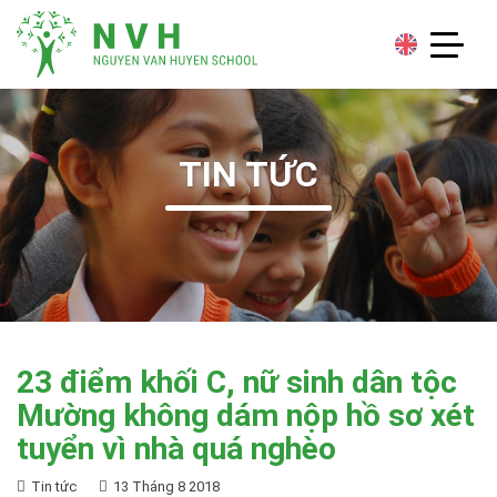
TIN TỨC
23 điểm khối C, nữ sinh dân tộc
Mường không dám nộp hồ sơ xét
tuyển vì nhà quá nghèo
Tin tức
13 Tháng 8 2018