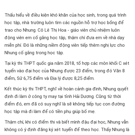
Thấu hiểu về điều kiện khó khăn của học sinh, trong quá trình
học tập, nhà trường luôn tìm các nguồn hỗ trợ học bổng để
trao cho Nhung. Cô Lê Thị Hoa - giáo viên chủ nhiệm luôn
động viên em cố gắng học tập, thậm chí đưa em về nhà dạy
miễn phí. Đó là những niềm động viên tiếp thêm nghị lực cho
Nhung cố gắng trong học tập.
Tại kỳ thi THPT quốc gia năm 2018, tổ hợp các môn khối C xét
tuyển vào đại học của Nhung được 23 điểm, trong đó Văn 8
điểm, Sử 6,75 điểm và Địa lý được 8,25 điểm.
Kết thúc kỳ thi THPT, nghĩ về hoàn cảnh gia đình, Nhung quyết
định đi làm ở công ty may tại tỉnh Hải Dương. Cũng từ thời
điểm đó, em đã có suy nghĩ là sẽ không tiếp tục con đường
học tập mà đi làm để có tiền phụ giúp bố mẹ.
Thậm chí, khi có điểm thi và biết mình đậu đại học, Nhung vẫn
không có ý định đăng ký xét tuyển để theo học. Thấy Nhung là