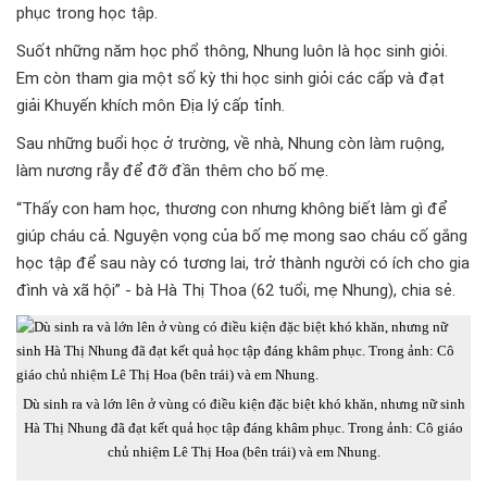
phục trong học tập.
Suốt những năm học phổ thông, Nhung luôn là học sinh giỏi.
Em còn tham gia một số kỳ thi học sinh giỏi các cấp và đạt
giải Khuyến khích môn Địa lý cấp tỉnh.
Sau những buổi học ở trường, về nhà, Nhung còn làm ruộng,
làm nương rẫy để đỡ đần thêm cho bố mẹ.
“Thấy con ham học, thương con nhưng không biết làm gì để
giúp cháu cả. Nguyện vọng của bố mẹ mong sao cháu cố gắng
học tập để sau này có tương lai, trở thành người có ích cho gia
đình và xã hội” - bà Hà Thị Thoa (62 tuổi, mẹ Nhung), chia sẻ.
Dù sinh ra và lớn lên ở vùng có điều kiện đặc biệt khó khăn, nhưng nữ sinh
Hà Thị Nhung đã đạt kết quả học tập đáng khâm phục. Trong ảnh: Cô giáo
chủ nhiệm Lê Thị Hoa (bên trái) và em Nhung.