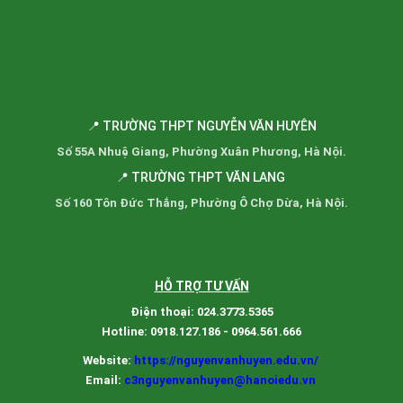
📍 TRƯỜNG THPT NGUYỄN VĂN HUYÊN
Số 55A Nhuệ Giang, Phường Xuân Phương, Hà Nội.
📍 TRƯỜNG THPT VĂN LANG
Số 160 Tôn Đức Thắng, Phường Ô Chợ Dừa, Hà Nội.
HỖ TRỢ TƯ VẤN
Điện thoại: 024.3773.5365
Hotline: 0918.127.186 - 0964.561.666
Website:
https://nguyenvanhuyen.edu.vn/
Email:
c3nguyenvanhuyen@hanoiedu.vn